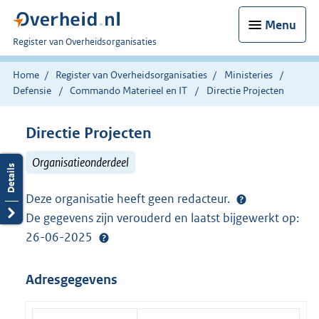
Menu
U
Register van Overheidsorganisaties
bent
nu
Home
Register van Overheidsorganisaties
Ministeries
hier:
Defensie
Commando Materieel en IT
Directie Projecten
Directie Projecten
Organisatieonderdeel
Deze organisatie heeft geen redacteur.
De gegevens zijn verouderd en laatst bijgewerkt op:
26-06-2025
Adresgegevens