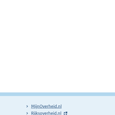
MijnOverheid.nl
E
Rijksoverheid.nl