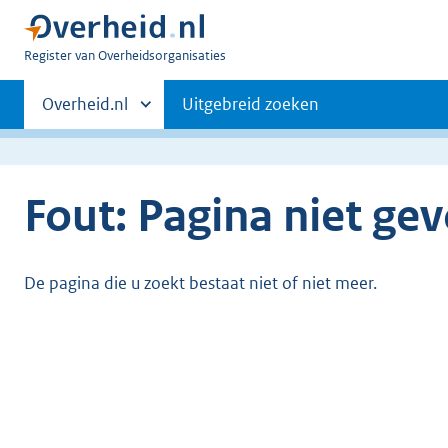
U
Register van Overheidsorganisaties
bent
Primaire
nu
Andere
Overheid.nl
Uitgebreid zoeken
hier:
sites
navigatie
binnen
Fout: Pagina niet ge
De pagina die u zoekt bestaat niet of niet meer.