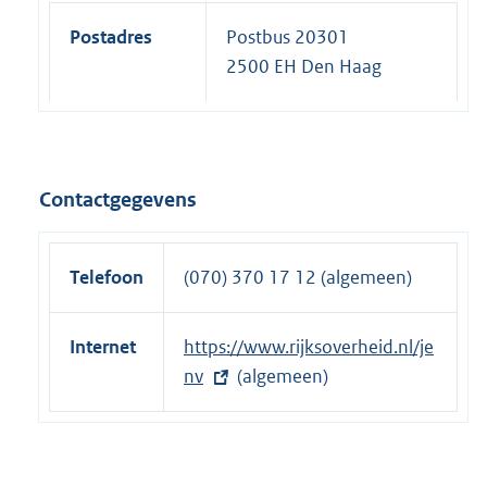
Postadres
Postbus 20301
2500 EH Den Haag
Contactgegevens
Telefoon
(070) 370 17 12 (algemeen)
Internet
E
https://www.rijksoverheid.nl/je
x
nv
(algemeen)
t
e
r