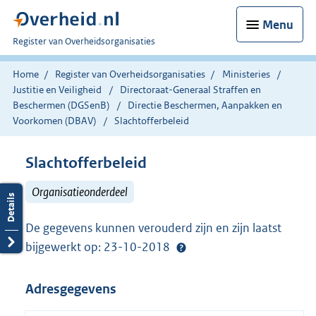
Menu
U
Register van Overheidsorganisaties
bent
nu
Home
Register van Overheidsorganisaties
Ministeries
hier:
Justitie en Veiligheid
Directoraat-Generaal Straffen en
Beschermen (DGSenB)
Directie Beschermen, Aanpakken en
Voorkomen (DBAV)
Slachtofferbeleid
Slachtofferbeleid
Organisatieonderdeel
De gegevens kunnen verouderd zijn en zijn laatst
bijgewerkt op: 23-10-2018
Adresgegevens