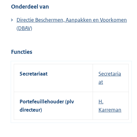
n
Onderdeel van
e
l
Directie Beschermen, Aanpakken en Voorkomen
i
(DBAV)
n
k
:
Functies
Secretariaat
Secretaria
at
Portefeuillehouder (plv
H.
directeur)
Karreman