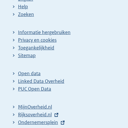
Help
Zoeken
Informatie hergebruiken
Privacy en cookies
Toegankelijkheid
Sitemap
Open data
Linked Data Overheid
PUC Open Data
MijnOverheid.nl
E
Rijksoverheid.nl
x
E
Ondernemersplein