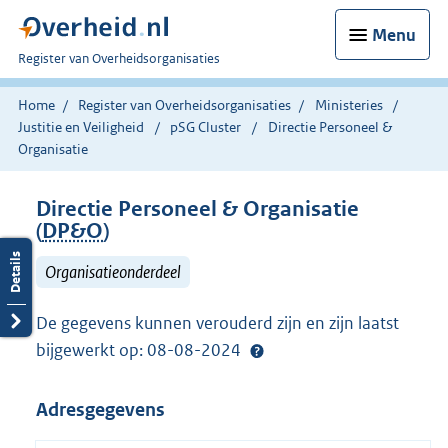
Menu
U
Register van Overheidsorganisaties
bent
nu
Home
Register van Overheidsorganisaties
Ministeries
hier:
Justitie en Veiligheid
pSG Cluster
Directie Personeel &
Organisatie
Directie Personeel & Organisatie
(
DP&O
)
Organisatieonderdeel
De gegevens kunnen verouderd zijn en zijn laatst
bijgewerkt op: 08-08-2024
Adresgegevens