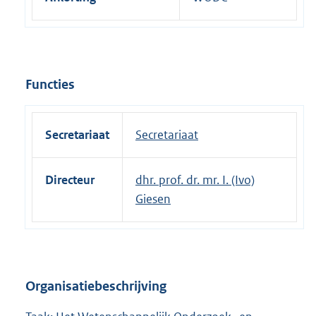
e
l
i
n
k
Functies
:
Secretariaat
Secretariaat
Directeur
dhr. prof. dr. mr. I. (Ivo)
Giesen
Organisatiebeschrijving