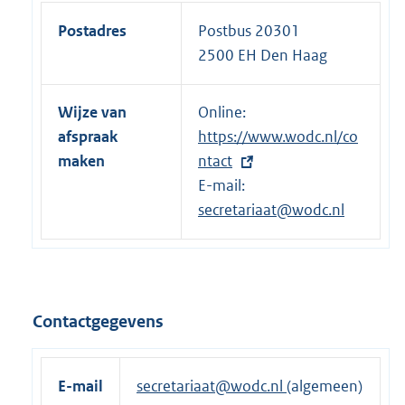
Postadres
Postbus 20301
2500 EH Den Haag
Wijze van
Online:
E
afspraak
https://www.wodc.nl/co
x
maken
ntact
t
E-mail:
e
secretariaat@wodc.nl
r
n
e
l
i
Contactgegevens
n
k
:
E-mail
secretariaat@wodc.nl
(algemeen)