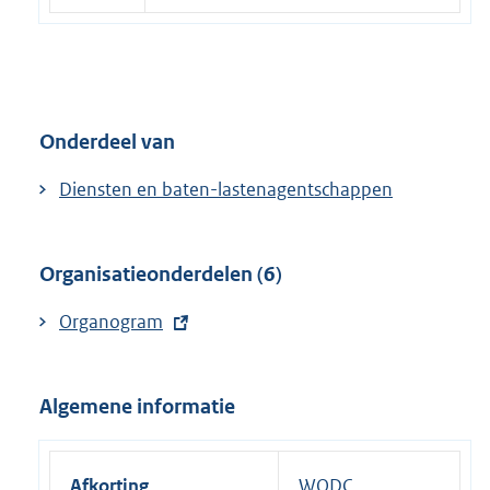
Onderdeel van
Diensten en baten-lastenagentschappen
Organisatieonderdelen (6)
E
Organogram
x
t
Algemene informatie
e
r
n
Afkorting
WODC