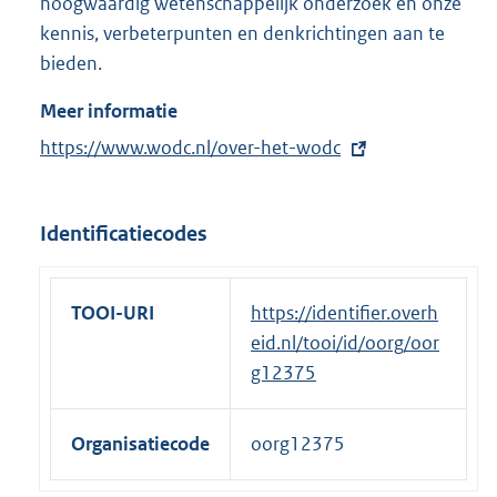
hoogwaardig wetenschappelijk onderzoek en onze
kennis, verbeterpunten en denkrichtingen aan te
bieden.
Meer informatie
E
https://www.wodc.nl/over-het-wodc
x
t
Identificatiecodes
e
r
n
TOOI-URI
https://identifier.overh
e
eid.nl/tooi/id/oorg/oor
l
g12375
i
n
Organisatiecode
oorg12375
k
: