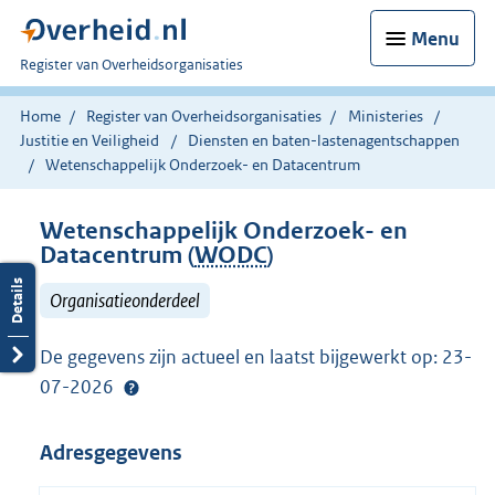
Menu
U
Register van Overheidsorganisaties
bent
nu
Home
Register van Overheidsorganisaties
Ministeries
hier:
Justitie en Veiligheid
Diensten en baten-lastenagentschappen
Wetenschappelijk Onderzoek- en Datacentrum
Wetenschappelijk Onderzoek- en
Datacentrum (
WODC
)
Organisatieonderdeel
De gegevens zijn actueel en laatst bijgewerkt op: 23-
07-2026
Adresgegevens