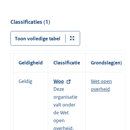
Classificaties (1)
Toon volledige tabel
Geldigheid
Classificatie
Grondslag(en)
Geldig
E
Woo
Wet open
x
Deze
overheid
t
organisatie
e
valt onder
r
de Wet
n
open
e
overheid.