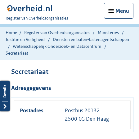
Menu
U
Register van Overheidsorganisaties
bent
nu
Home
Register van Overheidsorganisaties
Ministeries
hier:
Justitie en Veiligheid
Diensten en baten-lastenagentschappen
Wetenschappelijk Onderzoek- en Datacentrum
Secretariaat
Secretariaat
Adresgegevens
Postadres
Postbus 20132
2500 CG Den Haag