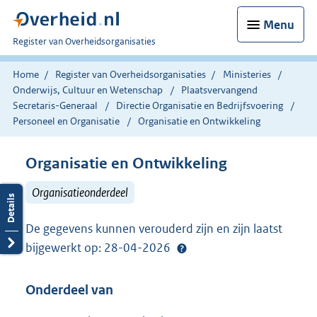
Menu
U
Register van Overheidsorganisaties
bent
nu
Home
Register van Overheidsorganisaties
Ministeries
hier:
Onderwijs, Cultuur en Wetenschap
Plaatsvervangend
Secretaris-Generaal
Directie Organisatie en Bedrijfsvoering
Personeel en Organisatie
Organisatie en Ontwikkeling
Organisatie en Ontwikkeling
Organisatieonderdeel
De gegevens kunnen verouderd zijn en zijn laatst
bijgewerkt op: 28-04-2026
Onderdeel van