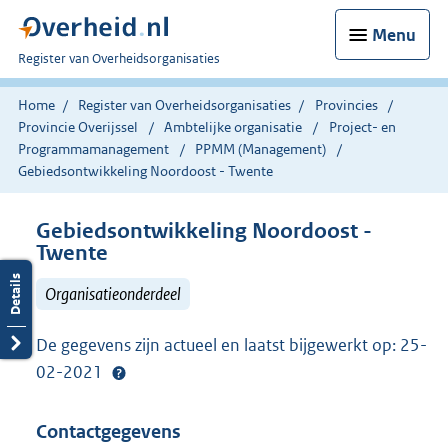
Menu
U
Register van Overheidsorganisaties
bent
nu
Home
Register van Overheidsorganisaties
Provincies
hier:
Provincie Overijssel
Ambtelijke organisatie
Project- en
Programmamanagement
PPMM (Management)
Gebiedsontwikkeling Noordoost - Twente
Gebiedsontwikkeling Noordoost -
Twente
Organisatieonderdeel
De gegevens zijn actueel en laatst bijgewerkt op: 25-
02-2021
Contactgegevens