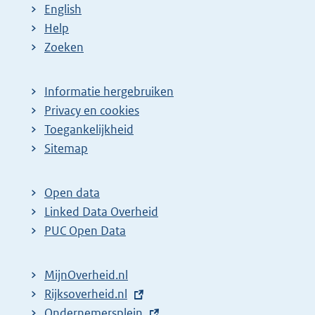
English
Help
Zoeken
Informatie hergebruiken
Privacy en cookies
Toegankelijkheid
Sitemap
Open data
Linked Data Overheid
PUC Open Data
MijnOverheid.nl
E
Rijksoverheid.nl
x
E
Ondernemersplein