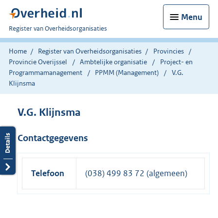
Menu
U
Register van Overheidsorganisaties
bent
nu
Home
Register van Overheidsorganisaties
Provincies
hier:
Provincie Overijssel
Ambtelijke organisatie
Project- en
Programmamanagement
PPMM (Management)
V.G.
Klijnsma
V.G. Klijnsma
Contactgegevens
Telefoon
(038) 499 83 72 (algemeen)