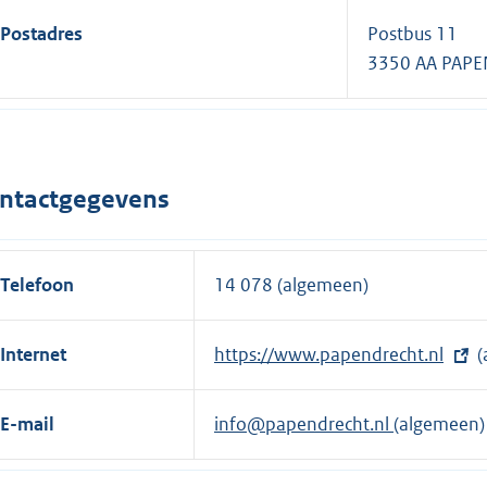
Postadres
Postbus 11
3350 AA PAP
ntactgegevens
Telefoon
14 078 (algemeen)
Internet
E
https://www.papendrecht.nl
(
x
t
E-mail
info@papendrecht.nl
(algemeen)
e
r