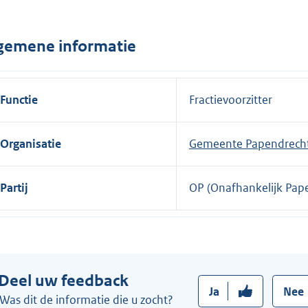
n
e
gemene informatie
l
i
n
Functie
Fractievoorzitter
k
:
Organisatie
Gemeente Papendrech
Partij
OP (Onafhankelijk Pap
Deel uw feedback
Ja
Nee
Was dit de informatie die u zocht?