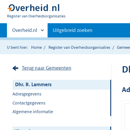
U
Register van Overheidsorganisaties
bent
Primaire
nu
Andere
Overheid.nl
Uitgebreid zoeken
hier:
sites
navigatie
binnen
U bent hier:
Home
Register van Overheidsorganisaties
Gemee
D
Terug naar Gemeenten
Dhr. R. Lammers
Ad
Adresgegevens
Contactgegevens
Algemene informatie