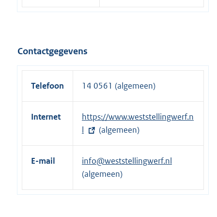
Contactgegevens
Telefoon
14 0561 (algemeen)
Internet
E
https://www.weststellingwerf.n
x
l
(algemeen)
t
e
E-mail
info@weststellingwerf.nl
r
(algemeen)
n
e
l