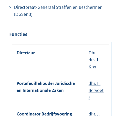
Directoraat-Generaal Straffen en Beschermen
(DGSenB)
Functies
Directeur
Dhr.
drs. J.
Kox
Portefeuillehouder Juridische
dhr. E.
en Internationale Zaken
Bervoet
s
Coordinator Bedrijfsvoering
dhr. J.