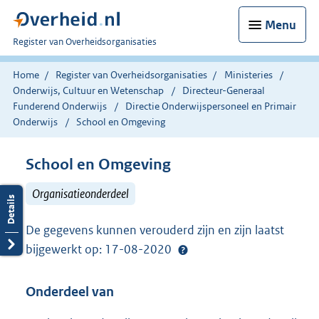
Menu
U
Register van Overheidsorganisaties
bent
nu
Home
Register van Overheidsorganisaties
Ministeries
hier:
Onderwijs, Cultuur en Wetenschap
Directeur-Generaal
Funderend Onderwijs
Directie Onderwijspersoneel en Primair
Onderwijs
School en Omgeving
School en Omgeving
Organisatieonderdeel
De gegevens kunnen verouderd zijn en zijn laatst
bijgewerkt op: 17-08-2020
Onderdeel van