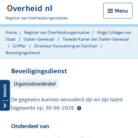
Menu
U
Register van Overheidsorganisaties
bent
nu
Home
Register van Overheidsorganisaties
Hoge Colleges van
hier:
Staat
Staten-Generaal
Tweede Kamer der Staten-Generaal
Griffier
Directeur Huisvesting en Facilitair
Beveiligingsdienst
Beveiligingsdienst
Organisatieonderdeel
De gegevens kunnen verouderd zijn en zijn laatst
bijgewerkt op: 30-06-2026
Onderdeel van