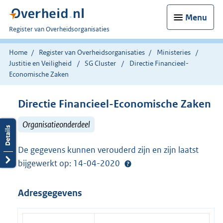
Menu
U
Register van Overheidsorganisaties
bent
nu
Home
Register van Overheidsorganisaties
Ministeries
hier:
Justitie en Veiligheid
SG Cluster
Directie Financieel-
Economische Zaken
Directie Financieel-Economische Zaken
Organisatieonderdeel
De gegevens kunnen verouderd zijn en zijn laatst
bijgewerkt op: 14-04-2020
Adresgegevens