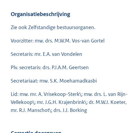
Organisatiebeschrijving
Zie ook Zelfstandige bestuursorganen.
Voorzitter: mw. drs. M.W.M. Vos-van Gortel
Secretaris: mr. E.A. van Vondelen
Plv. secretaris: drs. P.J.A.M. Geertsen
Secretariaat: mw. S.K. Moehamadkasbi
Lid: mw. mr. A. Vrisekoop-Sterk\; mw. drs. L. van Rijn-
Vellekoop\; mr. J.G.H. Krajenbrink\; dr. M.W.J. Koeter,
mr. R.J. Manschot\; drs. J.J. Borking