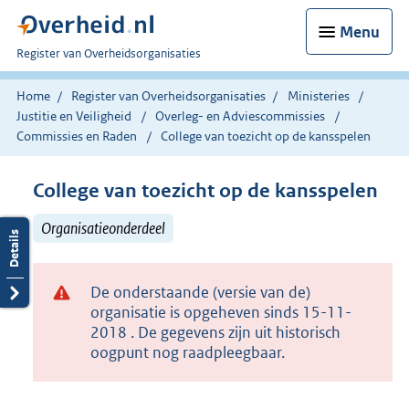
Menu
U
Register van Overheidsorganisaties
bent
nu
Home
Register van Overheidsorganisaties
Ministeries
hier:
Justitie en Veiligheid
Overleg- en Adviescommissies
Commissies en Raden
College van toezicht op de kansspelen
College van toezicht op de kansspelen
Organisatieonderdeel
De onderstaande (versie van de)
organisatie is opgeheven sinds 15-11-
2018 . De gegevens zijn uit historisch
oogpunt nog raadpleegbaar.