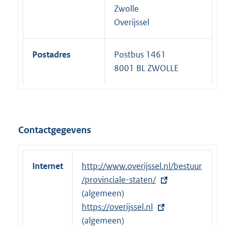
Zwolle
Overijssel
Postadres
Postbus 1461
8001 BL ZWOLLE
Contactgegevens
Internet
E
http://www.overijssel.nl/bestuur
x
/provinciale-staten/
t
(algemeen)
e
E
https://overijssel.nl
r
x
(algemeen)