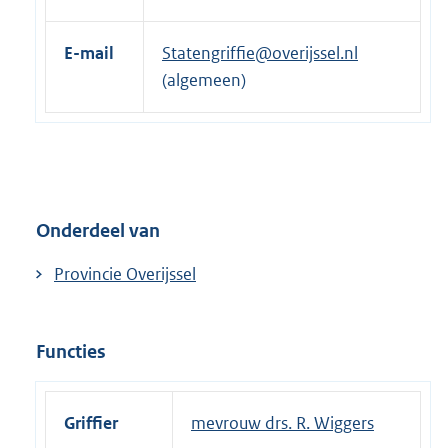
n
t
e
e
E-mail
Statengriffie@overijssel.nl
l
r
(algemeen)
i
n
n
e
k
l
:
i
n
Onderdeel van
k
:
Provincie Overijssel
Functies
Griffier
mevrouw drs. R. Wiggers