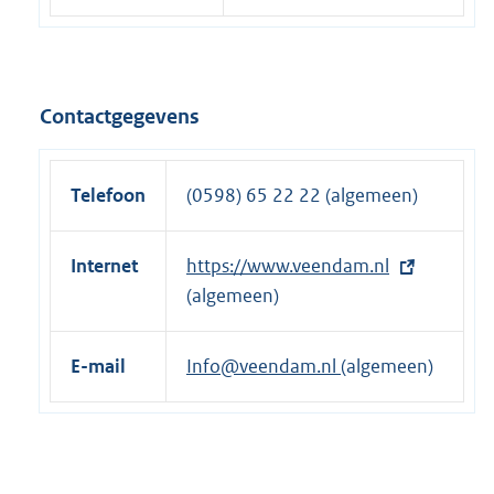
Contactgegevens
Telefoon
(0598) 65 22 22 (algemeen)
Internet
E
https://www.veendam.nl
x
(algemeen)
t
e
E-mail
Info@veendam.nl
(algemeen)
r
n
e
l