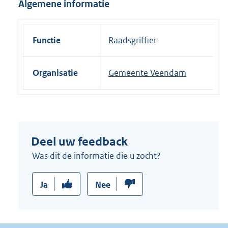
Algemene informatie
i
n
k
Functie
Raadsgriffier
:
Organisatie
Gemeente Veendam
Deel uw feedback
Was dit de informatie die u zocht?
Ja
Nee