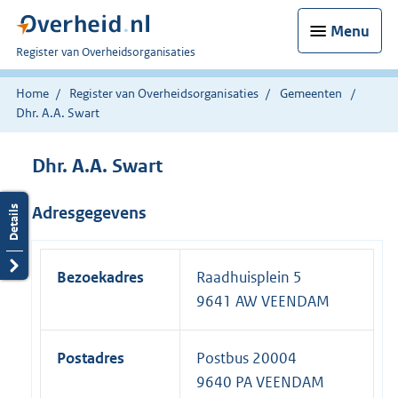
Menu
U
Register van Overheidsorganisaties
bent
nu
Home
Register van Overheidsorganisaties
Gemeenten
hier:
Dhr. A.A. Swart
Dhr. A.A. Swart
Adresgegevens
Bezoekadres
Raadhuisplein 5
9641 AW VEENDAM
Postadres
Postbus 20004
9640 PA VEENDAM