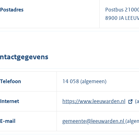
Postadres
Postbus 2100
8900 JA LEE
ntactgegevens
Telefoon
14 058 (algemeen)
Internet
E
https://www.leeuwarden.nl
(
x
t
E-mail
gemeente@leeuwarden.nl
(alge
e
r