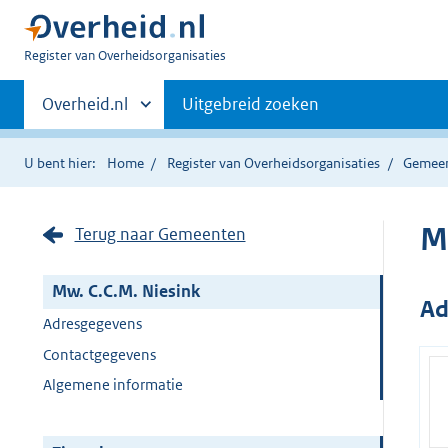
U
Register van Overheidsorganisaties
bent
Primaire
nu
Andere
Overheid.nl
Uitgebreid zoeken
hier:
sites
navigatie
binnen
U bent hier:
Home
Register van Overheidsorganisaties
Gemee
M
Terug naar Gemeenten
Mw. C.C.M. Niesink
Ad
Adresgegevens
Contactgegevens
Algemene informatie