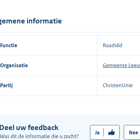
n
e
gemene informatie
l
i
n
Functie
Raadslid
k
:
Organisatie
Gemeente Lee
Partij
ChristenUnie
Deel uw feedback
Ja
Nee
Was dit de informatie die u zocht?