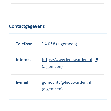
Contactgegevens
Telefoon
14 058 (algemeen)
Internet
E
https://www.leeuwarden.nl
x
(algemeen)
t
e
E-mail
gemeente@leeuwarden.nl
r
(algemeen)
n
e
l