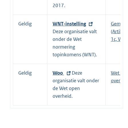
k
n
2017.
:
e
l
Geldig
E
WNT-instelling
Gemeen
i
x
Deze organisatie valt
(Artikel 
n
t
onder de Wet
1c, WNT
k
e
normering
:
r
topinkomens (WNT).
n
e
Geldig
E
Woo
Deze
Wet op
l
x
organisatie valt onder
overhei
i
t
de Wet open
n
e
overheid.
k
r
:
n
e
l