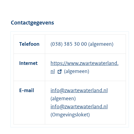
l
t
i
e
n
r
Contactgegevens
k
n
:
e
l
Telefoon
(038) 385 30 00 (algemeen)
i
n
Internet
E
https://www.zwartewaterland.
k
x
nl
(algemeen)
:
t
e
E-mail
info@zwartewaterland.nl
r
(algemeen)
n
info@zwartewaterland.nl
e
(Omgevingsloket)
l
i