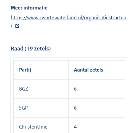
Meer informatie
E
https://www.zwartewaterland.nl/organisatiestructuu
x
r
t
e
Raad (19 zetels)
r
n
e
Partij
Aantal zetels
l
i
BGZ
6
n
k
:
SGP
6
ChristenUnie
4