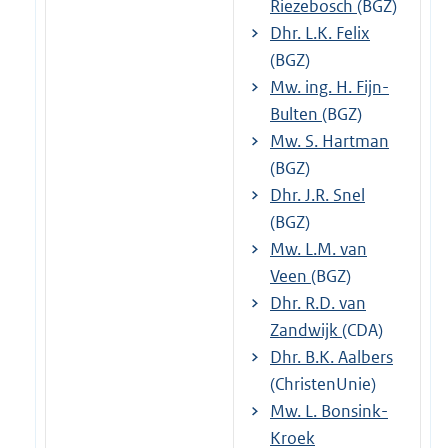
Riezebosch
(BGZ)
Dhr. L.K. Felix
(BGZ)
Mw. ing. H. Fijn-
Bulten
(BGZ)
Mw. S. Hartman
(BGZ)
Dhr. J.R. Snel
(BGZ)
Mw. L.M. van
Veen
(BGZ)
Dhr. R.D. van
Zandwijk
(CDA)
Dhr. B.K. Aalbers
(ChristenUnie)
Mw. L. Bonsink-
Kroek