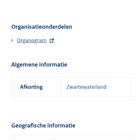
n
k
:
Organisatieonderdelen
E
Organogram
x
t
Algemene informatie
e
r
n
Afkorting
Zwartewaterland
e
l
i
n
k
Geografische informatie
: