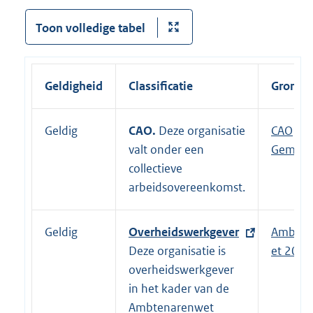
Toon volledige tabel
Geldigheid
Classificatie
Grondsl
Geldig
CAO.
Deze organisatie
E
CAO
valt onder een
x
Gemeen
collectieve
t
arbeidsovereenkomst.
e
r
n
Geldig
E
Overheidswerkgever
Ambten
e
x
Deze organisatie is
et 2017
l
t
overheidswerkgever
i
e
in het kader van de
n
r
Ambtenarenwet