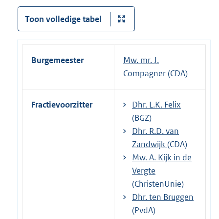
Toon volledige tabel
Burgemeester
Mw. mr. J.
Compagner
(CDA)
Fractievoorzitter
Dhr. L.K. Felix
(BGZ)
Dhr. R.D. van
Zandwijk
(CDA)
Mw. A. Kijk in de
Vergte
(ChristenUnie)
Dhr. ten Bruggen
(PvdA)