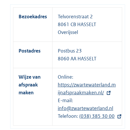
Bezoekadres
Telvorenstraat 2
8061 CB HASSELT
Overijssel
Postadres
Postbus 23
8060 AA HASSELT
Wijze van
Online:
E
afspraak
https://zwartewaterland.m
x
maken
ijnafspraakmaken.nl/
t
E-mail:
e
info@zwartewaterland.nl
r
Telefoon:
n
E
(038) 385 30 00
e
x