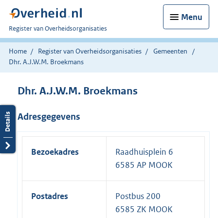
Menu
U
Register van Overheidsorganisaties
bent
nu
Home
Register van Overheidsorganisaties
Gemeenten
hier:
Dhr. A.J.W.M. Broekmans
Dhr. A.J.W.M. Broekmans
Adresgegevens
Bezoekadres
Raadhuisplein 6
6585 AP MOOK
Postadres
Postbus 200
6585 ZK MOOK