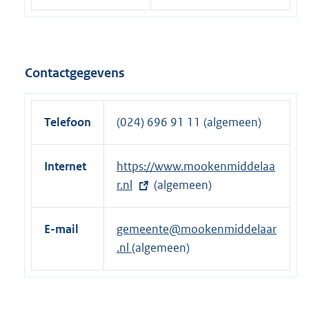
Contactgegevens
Telefoon
(024) 696 91 11 (algemeen)
Internet
E
https://www.mookenmiddelaa
x
r.nl
(algemeen)
t
e
E-mail
gemeente@mookenmiddelaar
r
.nl
(algemeen)
n
e
l