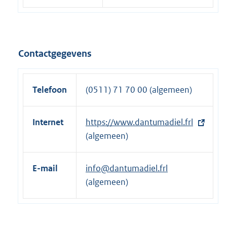
Contactgegevens
Telefoon
(0511) 71 70 00 (algemeen)
Internet
E
https://www.dantumadiel.frl
x
(algemeen)
t
e
E-mail
info@dantumadiel.frl
r
(algemeen)
n
e
l