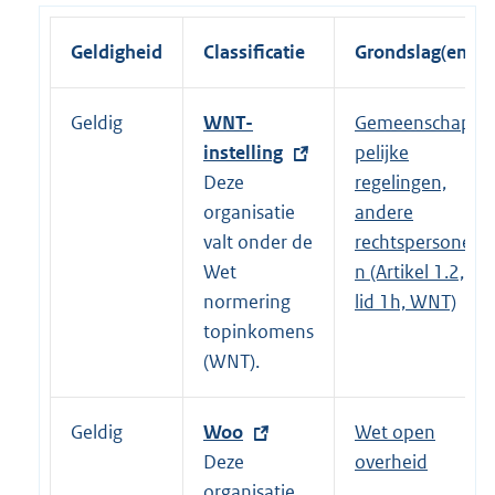
Geldigheid
Classificatie
Grondslag(en)
Geldig
E
WNT-
Gemeenschap
x
instelling
pelijke
t
Deze
regelingen,
e
organisatie
andere
r
valt onder de
rechtspersone
n
Wet
n (Artikel 1.2,
e
normering
lid 1h, WNT)
l
topinkomens
i
(WNT).
n
k
Geldig
E
Woo
Wet open
:
x
Deze
overheid
t
organisatie