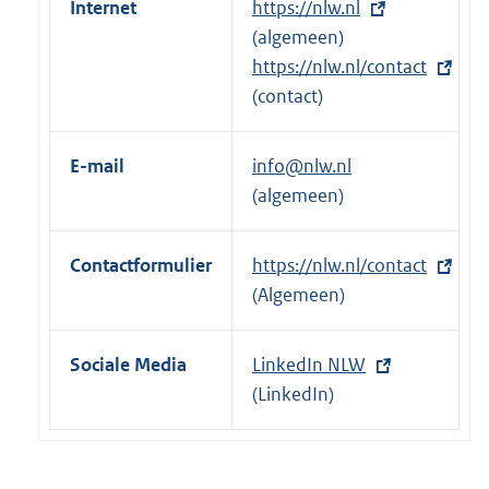
Internet
E
https://nlw.nl
x
(algemeen)
t
E
https://nlw.nl/contact
e
x
(contact)
r
t
n
e
E-mail
info@nlw.nl
e
r
(algemeen)
l
n
i
e
Contactformulier
E
https://nlw.nl/contact
n
l
x
(Algemeen)
k
i
t
:
n
e
k
Sociale Media
E
LinkedIn NLW
r
:
x
(LinkedIn)
n
t
e
e
l
r