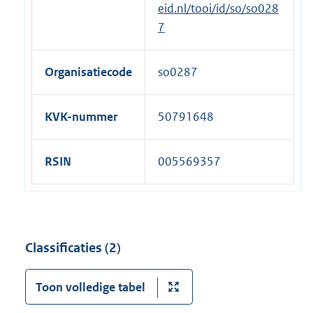
eid.nl/tooi/id/so/so028
l
7
i
n
Organisatiecode
so0287
k
:
KVK-nummer
50791648
RSIN
005569357
Classificaties (2)
Toon volledige tabel