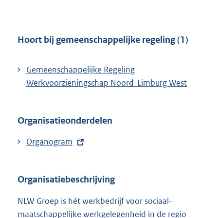
i
n
n
e
k
l
Hoort bij gemeenschappelijke regeling (1)
:
i
n
Gemeenschappelijke Regeling
k
Werkvoorzieningschap Noord-Limburg West
:
Organisatieonderdelen
E
Organogram
x
t
Organisatiebeschrijving
e
r
NLW Groep is hét werkbedrijf voor sociaal-
n
maatschappelijke werkgelegenheid in de regio