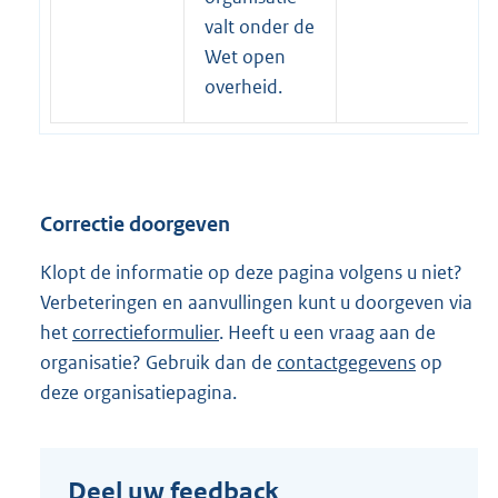
e
valt onder de
r
Wet open
n
overheid.
e
l
i
n
Correctie doorgeven
k
:
Klopt de informatie op deze pagina volgens u niet?
Verbeteringen en aanvullingen kunt u doorgeven via
het
correctieformulier
. Heeft u een vraag aan de
organisatie? Gebruik dan de
contactgegevens
op
deze organisatiepagina.
Deel uw feedback