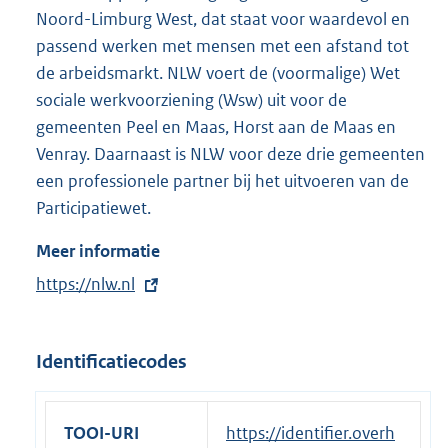
e
Noord-Limburg West, dat staat voor waardevol en
l
passend werken met mensen met een afstand tot
i
de arbeidsmarkt. NLW voert de (voormalige) Wet
n
sociale werkvoorziening (Wsw) uit voor de
k
gemeenten Peel en Maas, Horst aan de Maas en
:
Venray. Daarnaast is NLW voor deze drie gemeenten
een professionele partner bij het uitvoeren van de
Participatiewet.
Meer informatie
E
https://nlw.nl
x
t
Identificatiecodes
e
r
n
TOOI-URI
https://identifier.overh
e