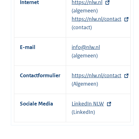
Internet
E
https://nlw.nl
x
(algemeen)
t
E
https://nlw.nl/contact
e
x
(contact)
r
t
n
e
E-mail
info@nlw.nl
e
r
(algemeen)
l
n
i
e
Contactformulier
E
https://nlw.nl/contact
n
l
x
(Algemeen)
k
i
t
:
n
e
k
Sociale Media
E
LinkedIn NLW
r
:
x
(LinkedIn)
n
t
e
e
l
r