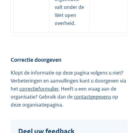
e
valt onder de
r
Wet open
n
overheid.
e
l
i
n
Correctie doorgeven
k
:
Klopt de informatie op deze pagina volgens u niet?
Verbeteringen en aanvullingen kunt u doorgeven via
het
correctieformulier
. Heeft u een vraag aan de
organisatie? Gebruik dan de
contactgegevens
op
deze organisatiepagina.
Deel uw feedback