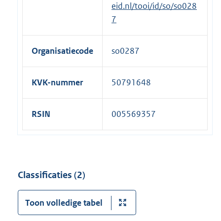
eid.nl/tooi/id/so/so028
l
7
i
n
Organisatiecode
so0287
k
:
KVK-nummer
50791648
RSIN
005569357
Classificaties (2)
Toon volledige tabel