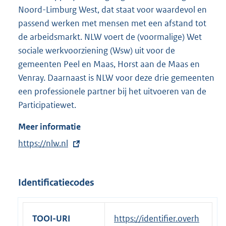
e
Noord-Limburg West, dat staat voor waardevol en
l
passend werken met mensen met een afstand tot
i
de arbeidsmarkt. NLW voert de (voormalige) Wet
n
sociale werkvoorziening (Wsw) uit voor de
k
gemeenten Peel en Maas, Horst aan de Maas en
:
Venray. Daarnaast is NLW voor deze drie gemeenten
een professionele partner bij het uitvoeren van de
Participatiewet.
Meer informatie
E
https://nlw.nl
x
t
Identificatiecodes
e
r
n
TOOI-URI
https://identifier.overh
e