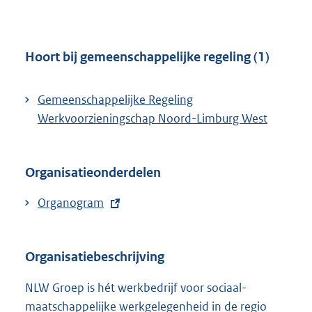
i
n
n
e
k
l
Hoort bij gemeenschappelijke regeling (1)
:
i
n
Gemeenschappelijke Regeling
k
Werkvoorzieningschap Noord-Limburg West
:
Organisatieonderdelen
E
Organogram
x
t
Organisatiebeschrijving
e
r
NLW Groep is hét werkbedrijf voor sociaal-
n
maatschappelijke werkgelegenheid in de regio