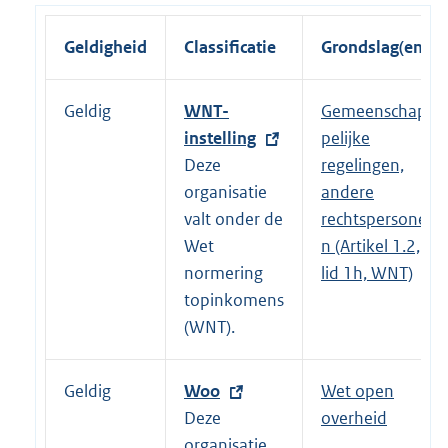
Geldigheid
Classificatie
Grondslag(en)
Geldig
E
WNT-
Gemeenschap
x
instelling
pelijke
t
Deze
regelingen,
e
organisatie
andere
r
valt onder de
rechtspersone
n
Wet
n (Artikel 1.2,
e
normering
lid 1h, WNT)
l
topinkomens
i
(WNT).
n
k
Geldig
E
Woo
Wet open
:
x
Deze
overheid
t
organisatie