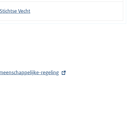
tichtse Vecht
meenschappelijke-regeling