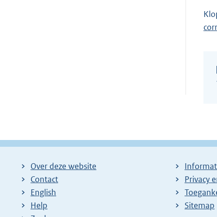
i
Klo
n
cor
k
:
Over deze website
Informat
Contact
Privacy 
English
Toeganke
Help
Sitemap