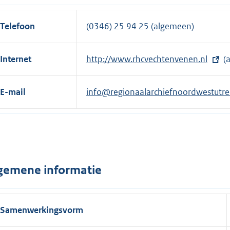
Telefoon
(0346) 25 94 25 (algemeen)
Internet
E
http://www.rhcvechtenvenen.nl
(
x
t
E-mail
info@regionaalarchiefnoordwestutre
e
r
n
e
l
gemene informatie
i
n
k
Samenwerkingsvorm
: