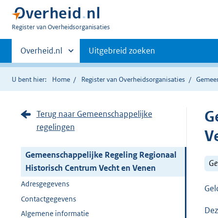
U
Register van Overheidsorganisaties
bent
Primaire
nu
Andere
Overheid.nl
Uitgebreid zoeken
hier:
sites
navigatie
binnen
U bent hier:
Home
Register van Overheidsorganisaties
Gemeen
G
Terug naar Gemeenschappelijke
regelingen
V
Gemeenschappelijke Regeling Regionaal
Ge
Historisch Centrum Vecht en Venen
Adresgegevens
Gel
Contactgegevens
Dez
Algemene informatie