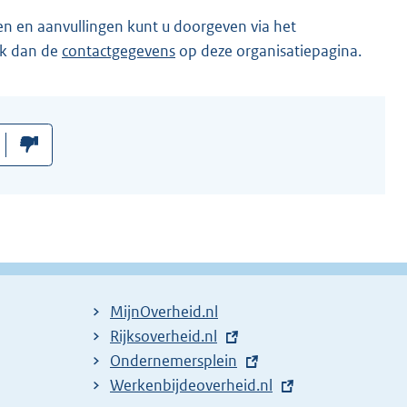
en en aanvullingen kunt u doorgeven via het
ik dan de
contactgegevens
op deze organisatiepagina.
MijnOverheid.nl
E
Rijksoverheid.nl
x
E
Ondernemersplein
t
x
E
Werkenbijdeoverheid.nl