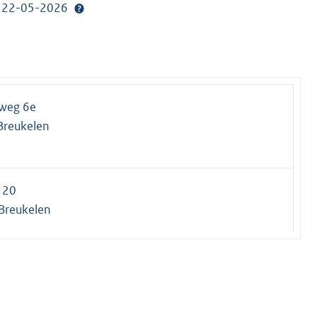
p: 22-05-2026
weg 6e
Breukelen
120
Breukelen