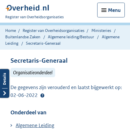
Menu
U
Register van Overheidsorganisaties
bent
nu
Home
Register van Overheidsorganisaties
Ministeries
hier:
Buitenlandse Zaken
Algemene leiding/Bestuur
Algemene
Leiding
Secretaris-Generaal
Secretaris-Generaal
Organisatieonderdeel
De gegevens zijn verouderd en laatst bijgewerkt op:
02-06-2022
Onderdeel van
Algemene Leiding