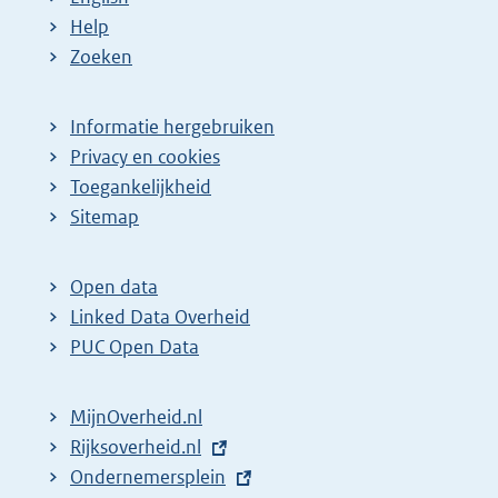
Help
Zoeken
Informatie hergebruiken
Privacy en cookies
Toegankelijkheid
Sitemap
Open data
Linked Data Overheid
PUC Open Data
MijnOverheid.nl
E
Rijksoverheid.nl
x
E
Ondernemersplein