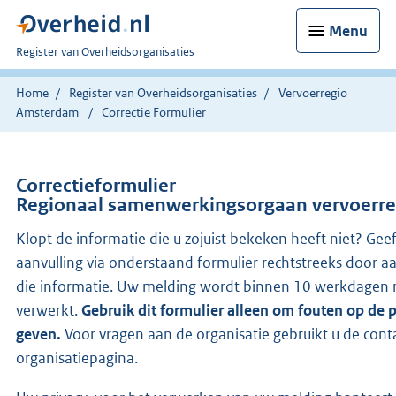
Menu
U
Register van Overheidsorganisaties
bent
nu
Home
Register van Overheidsorganisaties
Vervoerregio
hier:
Amsterdam
Correctie Formulier
Correctieformulier
Regionaal samenwerkingsorgaan vervoerr
Klopt de informatie die u zojuist bekeken heeft niet? Gee
aanvulling via onderstaand formulier rechtstreeks door a
die informatie. Uw melding wordt binnen 10 werkdagen 
verwerkt.
Gebruik dit formulier alleen om fouten op de 
geven.
Voor vragen aan de organisatie gebruikt u de con
organisatiepagina.