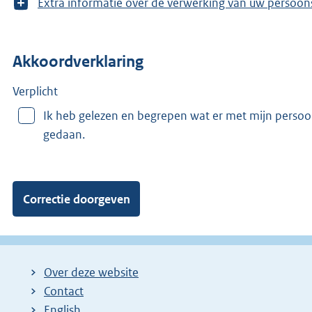
T
Extra informatie over de verwerking van uw 
o
o
n
Akkoordverklaring
m
e
e
Verplicht
r
Ik heb gelezen en begrepen wat er met mijn perso
v
gedaan.
a
n
:
Over deze website
Contact
English