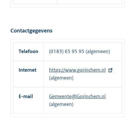
Contactgegevens
Telefoon
(0183) 65 95 95 (algemeen)
Internet
E
https://www.gorinchem.nl
x
(algemeen)
t
e
E-mail
Gemeente@Gorinchem.nl
r
(algemeen)
n
e
l