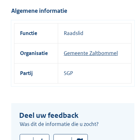
i
Algemene informatie
n
k
:
Functie
Raadslid
Organisatie
Gemeente Zaltbommel
Partij
SGP
Deel uw feedback
Was dit de informatie die u zocht?