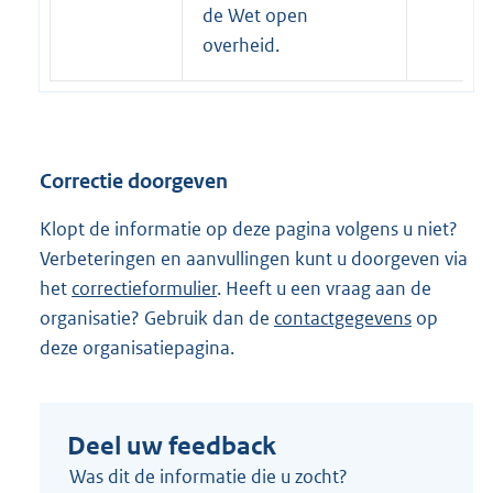
i
t
de Wet open
n
e
overheid.
k
r
:
n
e
l
Correctie doorgeven
i
n
Klopt de informatie op deze pagina volgens u niet?
k
Verbeteringen en aanvullingen kunt u doorgeven via
:
het
correctieformulier
. Heeft u een vraag aan de
organisatie? Gebruik dan de
contactgegevens
op
deze organisatiepagina.
Deel uw feedback
Was dit de informatie die u zocht?