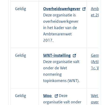
r
n
Geldig
E
Overheidswerkgever
Ambten
e
x
Deze organisatie is
et 2017
l
t
overheidswerkgever
i
e
in het kader van de
n
r
Ambtenarenwet
k
n
2017.
:
e
l
Geldig
E
WNT-instelling
Gemeen
i
x
Deze organisatie valt
(Artikel 
n
t
onder de Wet
1c, WNT
k
e
normering
:
r
topinkomens (WNT).
n
e
Geldig
E
Woo
Deze
Wet op
l
x
organisatie valt onder
overhei