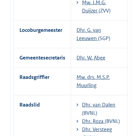
Mw. J.M.G.
Duijzer
(ZVV)
Locoburgemeester
Dhr. G. van
Leeuwen
(SGP)
Gemeentesecretaris
Dhr. W. Abee
Raadsgriffier
Mw. drs. M.S.P.
Muurling
Raadslid
Dhr. van Dalen
(BVNL)
Dhr. Roza
(BVNL)
Dhr. Versteeg