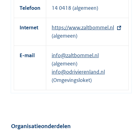
k
Telefoon
14 0418 (algemeen)
:
Internet
E
https://www.zaltbommel.nl
x
(algemeen)
t
e
E-mail
info@zaltbommel.nl
r
(algemeen)
n
info@odrivierenland.nl
e
(Omgevingsloket)
l
i
n
k
:
Organisatieonderdelen