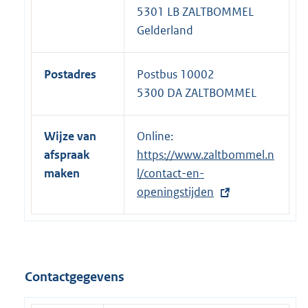
5301 LB ZALTBOMMEL
Gelderland
Postadres
Postbus 10002
5300 DA ZALTBOMMEL
Wijze van
Online:
E
afspraak
https://www.zaltbommel.n
x
maken
l/contact-en-
t
openingstijden
e
r
n
e
l
Contactgegevens
i
n