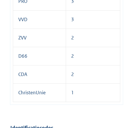
PRO
3
VVD
3
ZVV
2
D66
2
CDA
2
ChristenUnie
1
Identificatiecodes