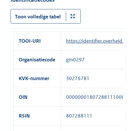
Toon volledige tabel
TOOI-URI
https://identifier.overheid.
Organisatiecode
gm0297
KVK-nummer
30276781
OIN
00000001807288111000
RSIN
807288111