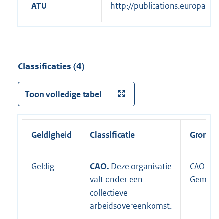
ATU
http://publications.europa.e
Classificaties (4)
Toon volledige tabel
Geldigheid
Classificatie
Grondsl
Geldig
CAO.
Deze organisatie
E
CAO
valt onder een
x
Gemeen
collectieve
t
arbeidsovereenkomst.
e