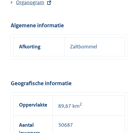
E
Organogram
x
t
Algemene informatie
e
r
n
Afkorting
Zaltbommel
e
l
i
n
k
Geografische informatie
:
Oppervlakte
2
89,67 km
Aantal
30687
inwoners