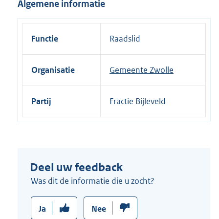
Algemene informatie
i
n
k
Functie
Raadslid
:
Organisatie
Gemeente Zwolle
Partij
Fractie Bijleveld
Deel uw feedback
Was dit de informatie die u zocht?
Ja
Nee