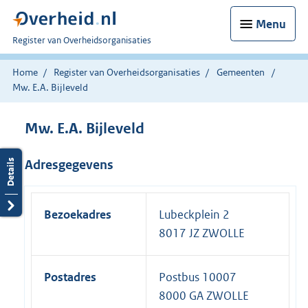
Menu
U
Register van Overheidsorganisaties
bent
nu
Home
Register van Overheidsorganisaties
Gemeenten
hier:
Mw. E.A. Bijleveld
Mw. E.A. Bijleveld
Adresgegevens
Bezoekadres
Lubeckplein 2
8017 JZ ZWOLLE
Postadres
Postbus 10007
8000 GA ZWOLLE