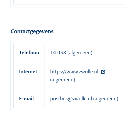
Contactgegevens
Telefoon
14 038 (algemeen)
Internet
E
https://www.zwolle.nl
x
(algemeen)
t
e
E-mail
postbus@zwolle.nl
(algemeen)
r
n
e
l