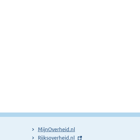
MijnOverheid.nl
E
Rijksoverheid.nl