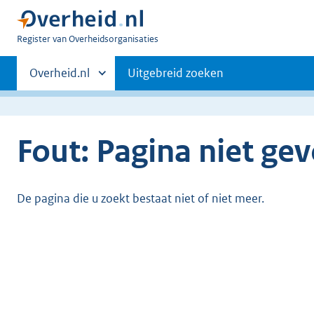
U
Register van Overheidsorganisaties
bent
Primaire
nu
Andere
Overheid.nl
Uitgebreid zoeken
hier:
sites
navigatie
binnen
Fout: Pagina niet ge
De pagina die u zoekt bestaat niet of niet meer.