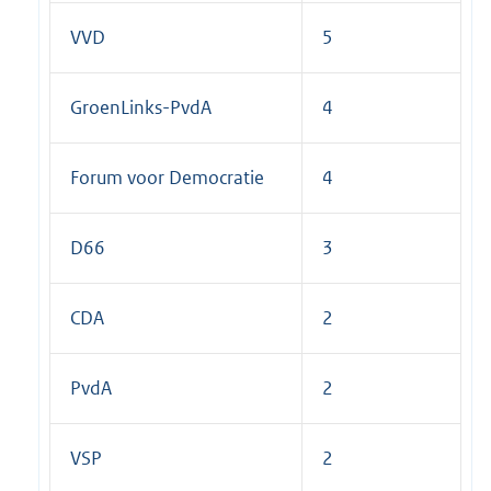
k
:
VVD
5
GroenLinks-PvdA
4
Forum voor Democratie
4
D66
3
CDA
2
PvdA
2
VSP
2