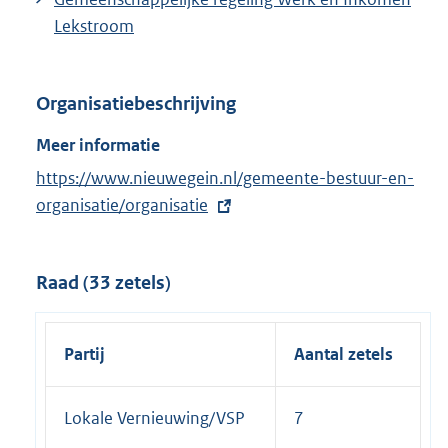
Lekstroom
Organisatiebeschrijving
Meer informatie
E
https://www.nieuwegein.nl/gemeente-bestuur-en-
x
organisatie/organisatie
t
e
Raad (33 zetels)
r
n
e
Partij
Aantal zetels
l
i
Lokale Vernieuwing/VSP
7
n