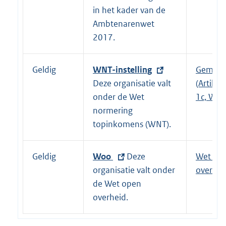
i
e
in het kader van de
n
r
Ambtenarenwet
k
n
2017.
:
e
l
Geldig
E
WNT-instelling
Gemeen
i
x
Deze organisatie valt
(Artikel 
n
t
onder de Wet
1c, WNT
k
e
normering
:
r
topinkomens (WNT).
n
e
Geldig
E
Woo
Deze
Wet op
l
x
organisatie valt onder
overhei
i
t
de Wet open
n
e
overheid.
k
r
:
n