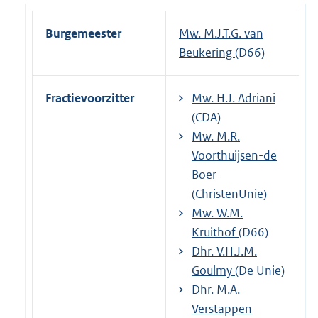
Burgemeester
Mw. M.J.T.G. van
Beukering
(D66)
Fractievoorzitter
Mw. H.J. Adriani
(CDA)
Mw. M.R.
Voorthuijsen-de
Boer
(ChristenUnie)
Mw. W.M.
Kruithof
(D66)
Dhr. V.H.J.M.
Goulmy
(De Unie)
Dhr. M.A.
Verstappen