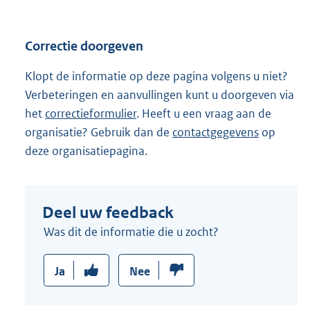
e
l
Correctie doorgeven
i
n
Klopt de informatie op deze pagina volgens u niet?
k
Verbeteringen en aanvullingen kunt u doorgeven via
:
het
correctieformulier
. Heeft u een vraag aan de
organisatie? Gebruik dan de
contactgegevens
op
deze organisatiepagina.
Deel uw feedback
Was dit de informatie die u zocht?
Ja
Nee