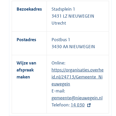
Bezoekadres
Stadsplein 1
3431 LZ NIEUWEGEIN
Utrecht
Postadres
Postbus 1
3430 AA NIEUWEGEIN
Wijze van
Online:
afspraak
https://organisaties.overhe
maken
id.nl/24713/Gemeente_Ni
euwegein
E-mail:
gemeente@nieuwegein.nl
Telefoon:
E
14 030
x