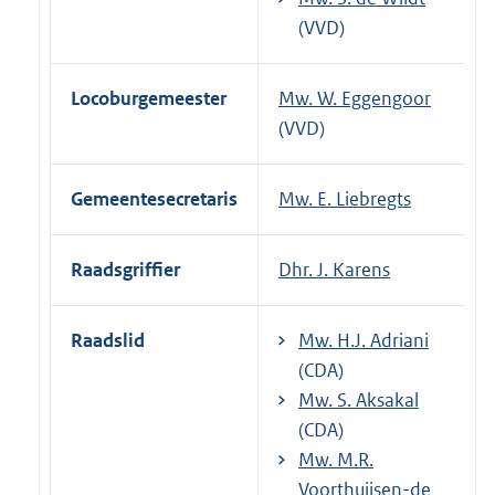
(VVD)
Locoburgemeester
Mw. W. Eggengoor
(VVD)
Gemeentesecretaris
Mw. E. Liebregts
Raadsgriffier
Dhr. J. Karens
Raadslid
Mw. H.J. Adriani
(CDA)
Mw. S. Aksakal
(CDA)
Mw. M.R.
Voorthuijsen-de