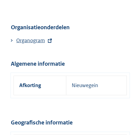
n
k
:
Organisatieonderdelen
E
Organogram
x
t
Algemene informatie
e
r
n
Afkorting
Nieuwegein
e
l
i
n
k
Geografische informatie
: