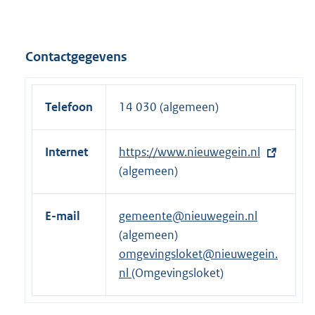
t
e
r
Contactgegevens
n
e
l
Telefoon
14 030 (algemeen)
i
n
Internet
E
https://www.nieuwegein.nl
k
x
(algemeen)
:
t
e
E-mail
gemeente@nieuwegein.nl
r
(algemeen)
n
omgevingsloket@nieuwegein.
e
nl
(Omgevingsloket)
l
i