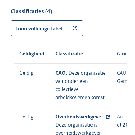
Classificaties (4)
Toon volledige tabel
Geldigheid
Classificatie
Grondsl
Geldig
CAO.
Deze organisatie
E
CAO
valt onder een
x
Gemeen
collectieve
t
arbeidsovereenkomst.
e
r
n
Geldig
E
Overheidswerkgever
Ambten
e
x
Deze organisatie is
et 2017
l
t
overheidswerkgever