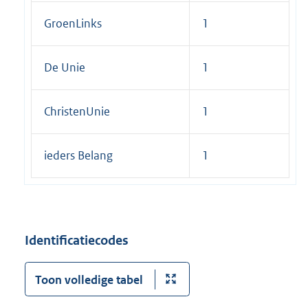
GroenLinks
1
De Unie
1
ChristenUnie
1
ieders Belang
1
Identificatiecodes
Toon volledige tabel