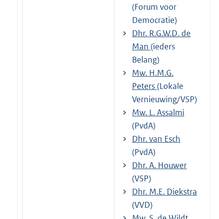
(Forum voor
Democratie)
Dhr. R.G.W.D. de
Man
(ieders
Belang)
Mw. H.M.G.
Peters
(Lokale
Vernieuwing/VSP)
Mw. L. Assalmi
(PvdA)
Dhr. van Esch
(PvdA)
Dhr. A. Houwer
(VSP)
Dhr. M.E. Diekstra
(VVD)
Mw. S. de Wildt