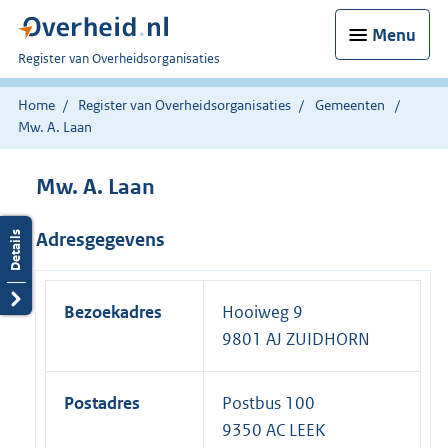
Menu
U
Register van Overheidsorganisaties
bent
nu
Home
Register van Overheidsorganisaties
Gemeenten
hier:
Mw. A. Laan
Mw. A. Laan
Adresgegevens
Bezoekadres
Hooiweg 9
9801 AJ ZUIDHORN
Postadres
Postbus 100
9350 AC LEEK