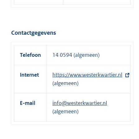
Contactgegevens
Telefoon
14 0594 (algemeen)
Internet
E
https://www.westerkwartier.nl
x
(algemeen)
t
e
E-mail
info@westerkwartier.nl
r
(algemeen)
n
e
l