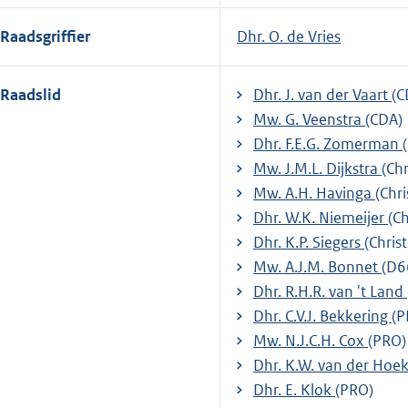
Raadsgriffier
Dhr. O. de Vries
Raadslid
Dhr. J. van der Vaart
(C
Mw. G. Veenstra
(CDA)
Dhr. F.E.G. Zomerman
Mw. J.M.L. Dijkstra
(Ch
Mw. A.H. Havinga
(Chr
Dhr. W.K. Niemeijer
(C
Dhr. K.P. Siegers
(Chris
Mw. A.J.M. Bonnet
(D6
Dhr. R.H.R. van 't Land
Dhr. C.V.J. Bekkering
(P
Mw. N.J.C.H. Cox
(PRO)
Dhr. K.W. van der Hoe
Dhr. E. Klok
(PRO)