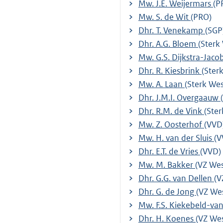
Mw. J.E. Weijermars
(P
Mw. S. de Wit
(PRO)
Dhr. T. Venekamp
(SGP
Dhr. A.G. Bloem
(Sterk
Mw. G.S. Dijkstra-Jaco
Dhr. R. Kiesbrink
(Ster
Mw. A. Laan
(Sterk Wes
Dhr. J.M.I. Overgaauw
Dhr. R.M. de Vink
(Ster
Mw. Z. Oosterhof
(VVD
Mw. H. van der Sluis
(V
Dhr. E.T. de Vries
(VVD)
Mw. M. Bakker
(VZ Wes
Dhr. G.G. van Dellen
(V
Dhr. G. de Jong
(VZ We
Mw. F.S. Kiekebeld-va
Dhr. H. Koenes
(VZ Wes