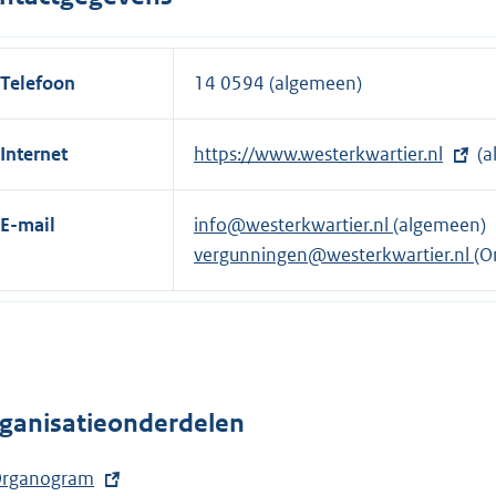
e
n
l
e
i
l
Telefoon
14 0594 (algemeen)
n
i
k
n
Internet
E
https://www.westerkwartier.nl
(a
:
k
x
:
t
E-mail
info@westerkwartier.nl
(algemeen)
e
vergunningen@westerkwartier.nl
(O
r
n
e
l
i
ganisatieonderdelen
n
k
rganogram
: