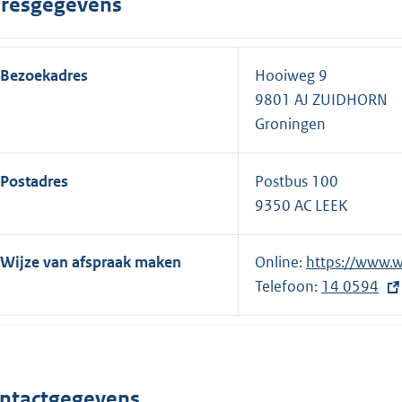
resgegevens
Bezoekadres
Hooiweg 9
9801 AJ ZUIDHORN
Groningen
Postadres
Postbus 100
9350 AC LEEK
Wijze van afspraak maken
Online:
E
https://www.w
Telefoon:
x
E
14 0594
t
x
e
t
r
e
n
r
ntactgegevens