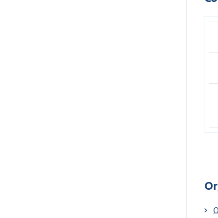
Or
E
O