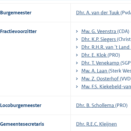
Burgemeester
Dhr. A. van der Tuuk
(Pvd
Fractievoorzitter
Mw. G. Veenstra
(CDA)
Dhr. K.P. Siegers
(Chris
Dhr. R.H.R. van 't Land
Dhr. E. Klok
(PRO)
Dhr. T. Venekamp
(SGP
Mw. A. Laan
(Sterk Wes
Mw. Z. Oosterhof
(VVD
Mw. F.S. Kiekebeld-va
Locoburgemeester
Dhr. B. Schollema
(PRO)
Gemeentesecretaris
Dhr. R.E.C. Kleijnen