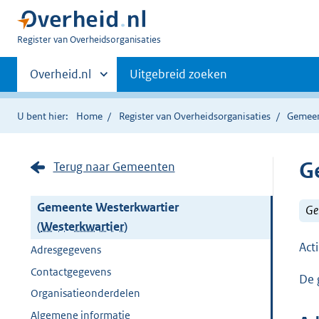
U
Register van Overheidsorganisaties
bent
Primaire
nu
Andere
Overheid.nl
Uitgebreid zoeken
hier:
sites
navigatie
binnen
U bent hier:
Home
Register van Overheidsorganisaties
Gemee
G
Terug naar Gemeenten
Gemeente Westerkwartier
Ge
(
Westerkwartier
)
Act
Adresgegevens
Contactgegevens
De 
Organisatieonderdelen
Algemene informatie