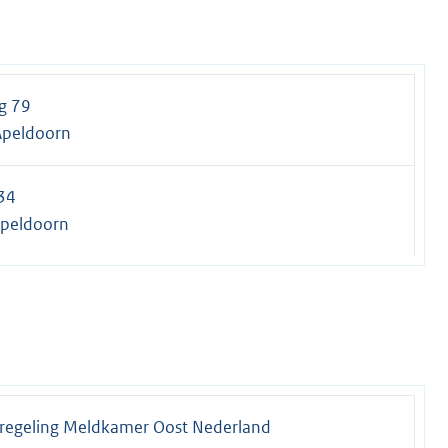
g 79
Apeldoorn
34
Apeldoorn
regeling Meldkamer Oost Nederland