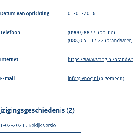
Datum van oprichting
01-01-2016
Telefoon
(0900) 88 44 (politie)
(088) 051 13 22 (brandweer)
Internet
E
https://www.vnog.nl/brandw
x
t
E-mail
info@vnog.nl
(algemeen)
e
r
n
e
jzigingsgeschiedenis (2)
l
i
1-02-2021 : Bekijk versie
n