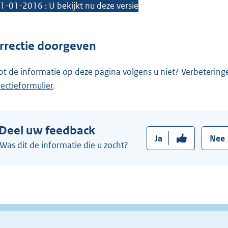
1-01-2016 : U bekijkt nu deze versie
k
:
rrectie doorgeven
pt de informatie op deze pagina volgens u niet? Verbetering
rectieformulier
.
Deel uw feedback
Ja
Nee
Was dit de informatie die u zocht?