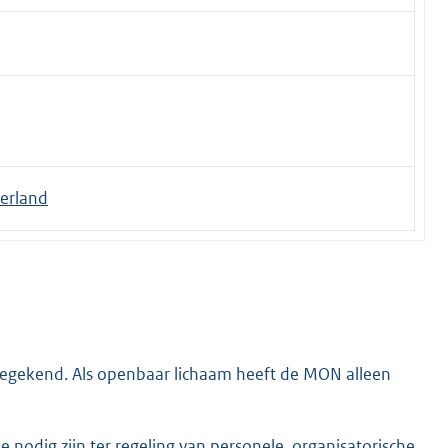
erland
egekend. Als openbaar lichaam heeft de MON alleen
 nodig zijn ter regeling van personele, organisatorische