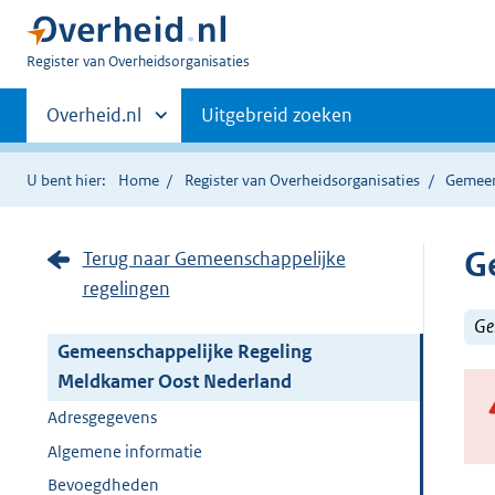
U
Register van Overheidsorganisaties
bent
Primaire
nu
Andere
Overheid.nl
Uitgebreid zoeken
hier:
sites
navigatie
binnen
U bent hier:
Home
Register van Overheidsorganisaties
Gemeen
G
Terug naar Gemeenschappelijke
regelingen
Ge
Gemeenschappelijke Regeling
Meldkamer Oost Nederland
Adresgegevens
Algemene informatie
Bevoegdheden