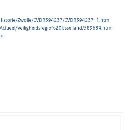
put/Historie/Zwolle/CVDR394237/CVDR394237_1.html
/Actueel/Veiligheidsregio%20IJsselland/389684.html
tml