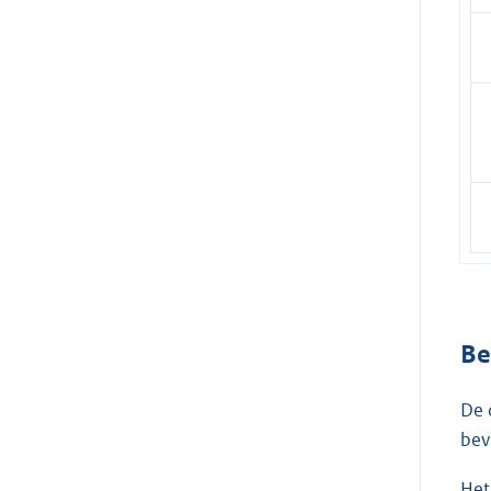
Be
De 
bev
Het