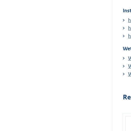
Ins
h
h
h
Wet
W
W
W
Re