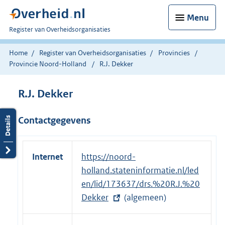
Menu
U
Register van Overheidsorganisaties
bent
nu
Home
Register van Overheidsorganisaties
Provincies
hier:
Provincie Noord-Holland
R.J. Dekker
R.J. Dekker
Contactgegevens
Internet
E
https://noord-
x
holland.stateninformatie.nl/led
t
en/lid/173637/drs.%20R.J.%20
e
Dekker
(algemeen)
r
n