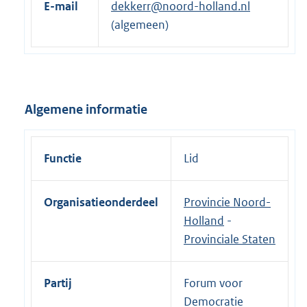
E-mail
dekkerr@noord-holland.nl
e
(algemeen)
l
i
n
k
Algemene informatie
:
Functie
Lid
Organisatieonderdeel
Provincie Noord-
Holland
-
Provinciale Staten
Partij
Forum voor
Democratie