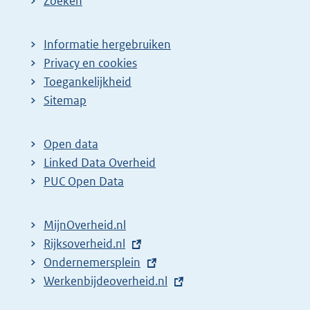
Zoeken
Informatie hergebruiken
Privacy en cookies
Toegankelijkheid
Sitemap
Open data
Linked Data Overheid
PUC Open Data
MijnOverheid.nl
E
Rijksoverheid.nl
x
E
Ondernemersplein
t
x
E
Werkenbijdeoverheid.nl
e
t
x