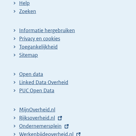
Help
Zoeken
Informatie hergebruiken
Privacy en cookies
Toegankelijkheid
Sitemap
Open data
Linked Data Overheid
PUC Open Data
MijnOverheid.nl
E
Rijksoverheid.nl
x
E
Ondernemersplein
t
x
E
Werkenbijdeoverheid.nl