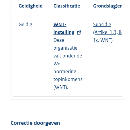
Geldigheid
Classificatie
Grondslag(en)
Geldig
E
WNT-
Subsidie
x
instelling
(Artikel 1.3, lid
t
Deze
1c, WNT)
e
organisatie
r
valt onder de
n
Wet
e
normering
l
topinkomens
i
(WNT).
n
k
:
Correctie doorgeven