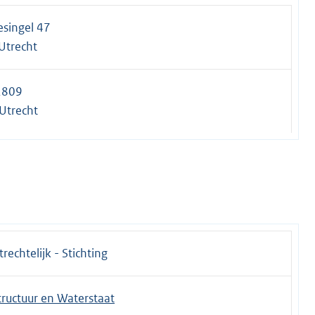
esingel 47
Utrecht
2809
Utrecht
trechtelijk - Stichting
tructuur en Waterstaat