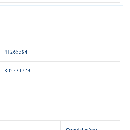
41265394
805331773
Grondslag(en)