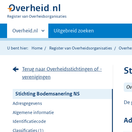
U
Register van Overheidsorganisaties
bent
Primaire
nu
Andere
Overheid.nl
Uitgebreid zoeken
hier:
sites
navigatie
binnen
U bent hier:
Home
Register van Overheidsorganisaties
Overhei
S
Terug naar Overheidsstichtingen of -
verenigingen
Ove
Stichting Bodemsanering NS
De 
Adresgegevens
Algemene informatie
Ad
Identificatiecode
Classificaties (1)