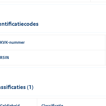
entificatiecodes
KVK-nummer
RSIN
assificaties (1)
Geldigheid
Classificatie