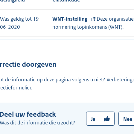
Was geldig tot 19-
E
WNT-instelling
Deze organisatie
06-2020
x
normering topinkomens (WNT).
t
e
r
n
rrectie doorgeven
e
l
pt de informatie op deze pagina volgens u niet? Verbetering
i
rectieformulier
.
n
k
:
Deel uw feedback
Ja
Nee
Was dit de informatie die u zocht?