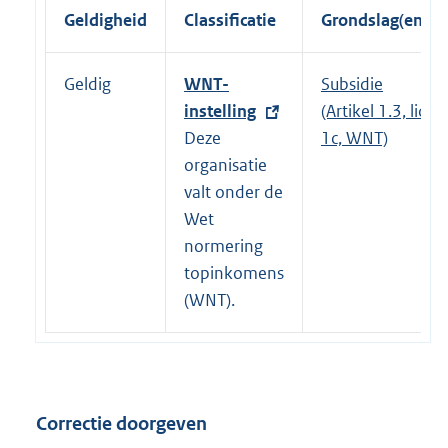
Geldigheid
Classificatie
Grondslag(en)
Geldig
E
WNT-
Subsidie
x
instelling
(Artikel 1.3, lid
t
Deze
1c, WNT)
e
organisatie
r
valt onder de
n
Wet
e
normering
l
topinkomens
i
(WNT).
n
k
:
Correctie doorgeven