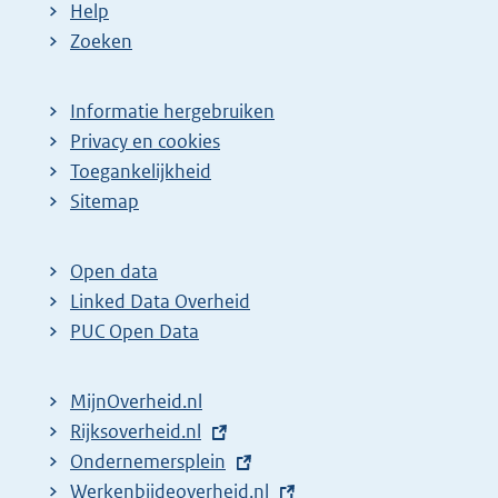
Help
Zoeken
Informatie hergebruiken
Privacy en cookies
Toegankelijkheid
Sitemap
Open data
Linked Data Overheid
PUC Open Data
MijnOverheid.nl
E
Rijksoverheid.nl
x
E
Ondernemersplein
t
x
E
Werkenbijdeoverheid.nl