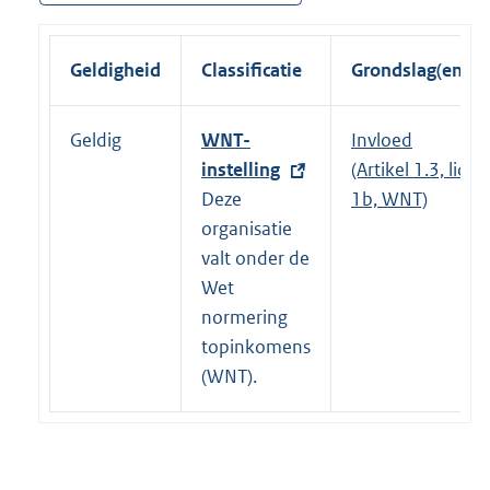
Geldigheid
Classificatie
Grondslag(en)
Geldig
E
WNT-
Invloed
x
instelling
(Artikel 1.3, lid
t
Deze
1b, WNT)
e
organisatie
r
valt onder de
n
Wet
e
normering
l
topinkomens
i
(WNT).
n
k
: