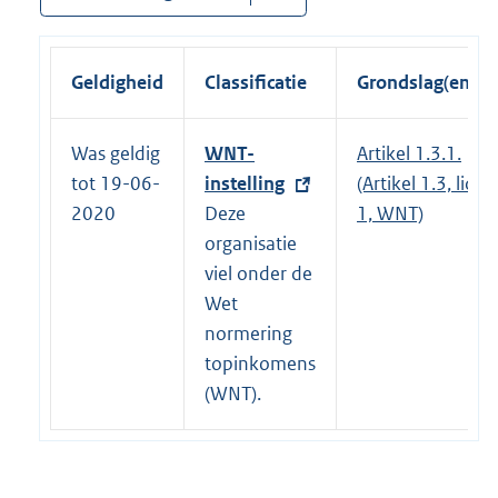
Geldigheid
Classificatie
Grondslag(en)
Was geldig
E
WNT-
Artikel 1.3.1.
tot 19-06-
x
instelling
(Artikel 1.3, lid
2020
t
Deze
1, WNT)
e
organisatie
r
viel onder de
n
Wet
e
normering
l
topinkomens
i
(WNT).
n
k
: