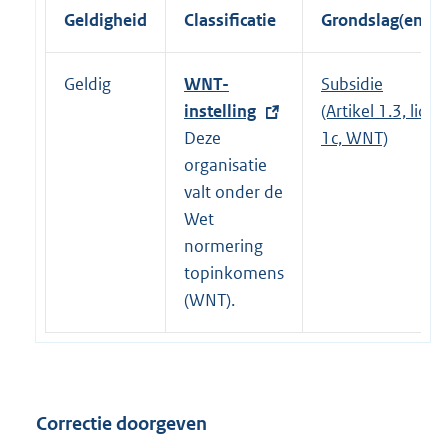
Geldigheid
Classificatie
Grondslag(en)
Geldig
E
WNT-
Subsidie
x
instelling
(Artikel 1.3, lid
t
Deze
1c, WNT)
e
organisatie
r
valt onder de
n
Wet
e
normering
l
topinkomens
i
(WNT).
n
k
:
Correctie doorgeven