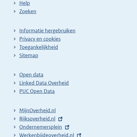
Help
Zoeken
Informatie hergebruiken
Privacy en cookies
Toegankelijkheid
Sitemap
Open data
Linked Data Overheid
PUC Open Data
MijnOverheid.nl
E
Rijksoverheid.nl
x
E
Ondernemersplein
t
x
E
Werkenbijdeoverheid.nl