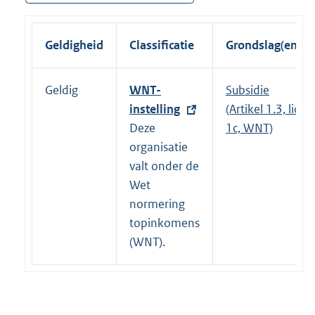
Geldigheid
Classificatie
Grondslag(en)
Geldig
E
WNT-
Subsidie
x
instelling
(Artikel 1.3, lid
t
Deze
1c, WNT)
e
organisatie
r
valt onder de
n
Wet
e
normering
l
topinkomens
i
(WNT).
n
k
: