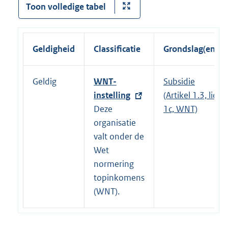
Toon volledige tabel
Geldigheid
Classificatie
Grondslag(en)
Geldig
E
WNT-
Subsidie
x
instelling
(Artikel 1.3, lid
t
Deze
1c, WNT)
e
organisatie
r
valt onder de
n
Wet
e
normering
l
topinkomens
i
(WNT).
n
k