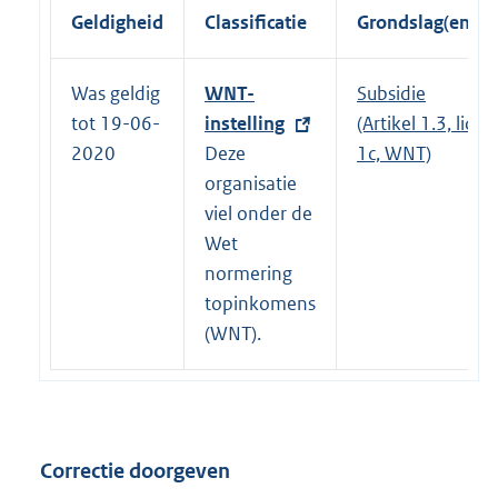
Geldigheid
Classificatie
Grondslag(en)
Was geldig
E
WNT-
Subsidie
tot 19-06-
x
instelling
(Artikel 1.3, lid
2020
t
Deze
1c, WNT)
e
organisatie
r
viel onder de
n
Wet
e
normering
l
topinkomens
i
(WNT).
n
k
:
Correctie doorgeven