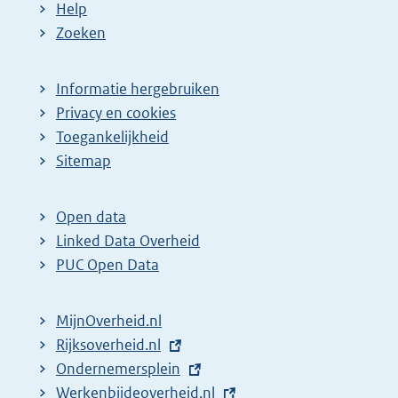
Help
Zoeken
Informatie hergebruiken
Privacy en cookies
Toegankelijkheid
Sitemap
Open data
Linked Data Overheid
PUC Open Data
MijnOverheid.nl
E
Rijksoverheid.nl
x
E
Ondernemersplein
t
x
E
Werkenbijdeoverheid.nl