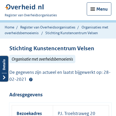
Menu
U
Register van Overheidsorganisaties
bent
nu
Home
Register van Overheidsorganisaties
Organisaties met
hier:
overheidsbemoeienis
Stichting Kunstencentrum Velsen
Stichting Kunstencentrum Velsen
Organisatie met overheidsbemoeienis
De gegevens zijn actueel en laatst bijgewerkt op: 28-
02-2021
Adresgegevens
Bezoekadres
P.J. Troelstraweg 20