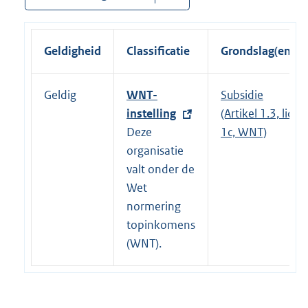
Geldigheid
Classificatie
Grondslag(en)
Geldig
E
WNT-
Subsidie
x
instelling
(Artikel 1.3, lid
t
Deze
1c, WNT)
e
organisatie
r
valt onder de
n
Wet
e
normering
l
topinkomens
i
(WNT).
n
k
: