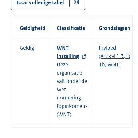
Toon volledige tabel
Geldigheid
Classificatie
Grondslag(en)
Geldig
E
WNT-
Invloed
x
instelling
(Artikel 1.3, lid
t
Deze
1b, WNT)
e
organisatie
r
valt onder de
n
Wet
e
normering
l
topinkomens
i
(WNT).
n
k