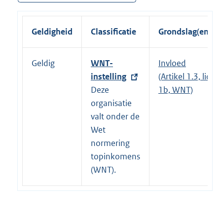
Geldigheid
Classificatie
Grondslag(en)
Geldig
E
WNT-
Invloed
x
instelling
(Artikel 1.3, lid
t
Deze
1b, WNT)
e
organisatie
r
valt onder de
n
Wet
e
normering
l
topinkomens
i
(WNT).
n
k
: